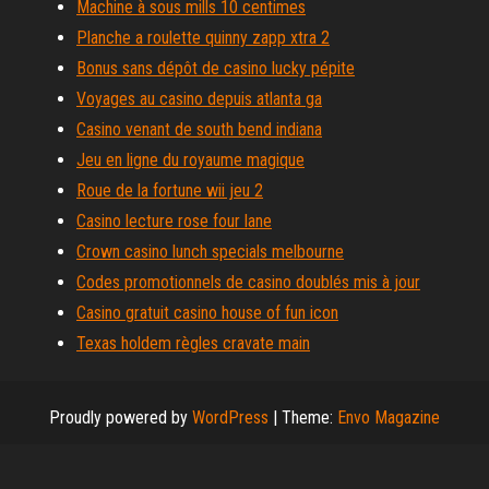
Machine à sous mills 10 centimes
Planche a roulette quinny zapp xtra 2
Bonus sans dépôt de casino lucky pépite
Voyages au casino depuis atlanta ga
Casino venant de south bend indiana
Jeu en ligne du royaume magique
Roue de la fortune wii jeu 2
Casino lecture rose four lane
Crown casino lunch specials melbourne
Codes promotionnels de casino doublés mis à jour
Casino gratuit casino house of fun icon
Texas holdem règles cravate main
Proudly powered by
WordPress
|
Theme:
Envo Magazine