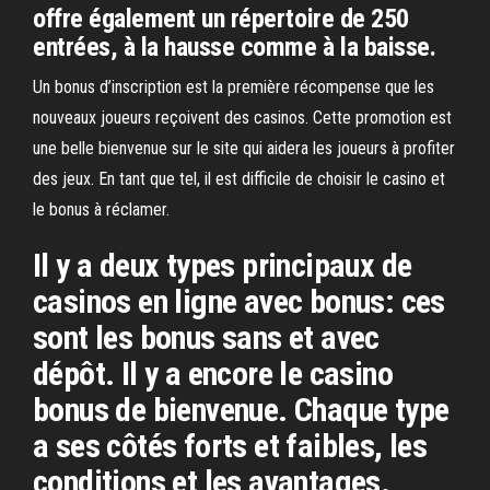
offre également un répertoire de 250
entrées, à la hausse comme à la baisse.
Un bonus d’inscription est la première récompense que les
nouveaux joueurs reçoivent des casinos. Cette promotion est
une belle bienvenue sur le site qui aidera les joueurs à profiter
des jeux. En tant que tel, il est difficile de choisir le casino et
le bonus à réclamer.
Il y a deux types principaux de
casinos en ligne avec bonus: ces
sont les bonus sans et avec
dépôt. Il y a encore le casino
bonus de bienvenue. Chaque type
a ses côtés forts et faibles, les
conditions et les avantages.