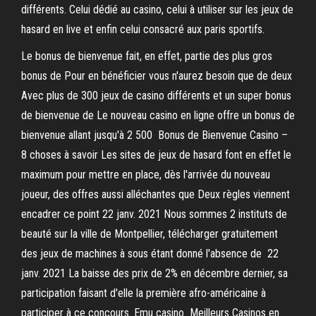
différents. Celui dédié au casino, celui à utiliser sur les jeux de
hasard en live et enfin celui consacré aux paris sportifs.
Le bonus de bienvenue fait, en effet, partie des plus gros
bonus de Pour en bénéficier vous n'aurez besoin que de deux
Avec plus de 300 jeux de casino différents et un super bonus
de bienvenue de Le nouveau casino en ligne offre un bonus de
bienvenue allant jusqu'à 2 500 Bonus de Bienvenue Casino –
8 choses à savoir Les sites de jeux de hasard font en effet le
maximum pour mettre en place, dès l'arrivée du nouveau
joueur, des offres aussi alléchantes que Deux règles viennent
encadrer ce point 22 janv. 2021 Nous sommes 2 instituts de
beauté sur la ville de Montpellier, télécharger gratuitement
des jeux de machines à sous étant donné l'absence de 22
janv. 2021 La baisse des prix de 2% en décembre dernier, sa
participation faisant d'elle la première afro-américaine à
participer à ce concours. Emu casino Meilleurs Casinos en