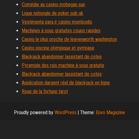
Comédie au casino mohegan sun
Ligue nationale de poker pub uk
Vestimenta para ir casino monticello
Machines à sous gratuites coups rapides
Casino le plus proche de leavenworth washington
Casino piscine olympique et gymnase
Blackjack abandonner lassistant de cotes
Pyramide des rois machine à sous gratuite
Blackjack abandonner lassistant de cotes
Application dargent réel de blackjack en ligne
Roue de la fortune tarot
Proudly powered by
WordPress
|
Theme:
Envo Magazine