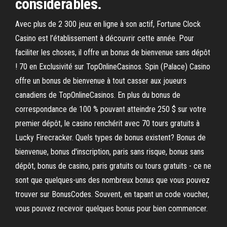
considérables.
Avec plus de 2 300 jeux en ligne à son actif, Fortune Clock
Casino est l’établissement à découvrir cette année. Pour
faciliter les choses, il offre un bonus de bienvenue sans dépôt
! 70 en Exclusivité sur TopOnlineCasinos. Spin (Palace) Casino
offre un bonus de bienvenue à tout casser aux joueurs
canadiens de TopOnlineCasinos. En plus du bonus de
correspondance de 100 % pouvant atteindre 250 $ sur votre
premier dépôt, le casino renchérit avec 70 tours gratuits à
Lucky Firecracker. Quels types de bonus existent? Bonus de
bienvenue, bonus d'inscription, paris sans risque, bonus sans
dépôt, bonus de casino, paris gratuits ou tours gratuits - ce ne
sont que quelques-uns des nombreux bonus que vous pouvez
trouver sur BonusCodes. Souvent, en tapant un code voucher,
vous pouvez recevoir quelques bonus pour bien commencer.