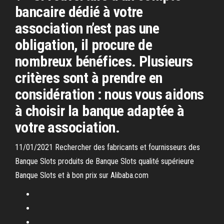
bancaire dédié à votre
association n’est pas une
obligation, il procure de
nombreux bénéfices. Plusieurs
critères sont à prendre en
considération : nous vous aidons
à choisir la banque adaptée à
votre association.
11/01/2021 Rechercher des fabricants et fournisseurs des
Banque Slots produits de Banque Slots qualité supérieure
Banque Slots et à bon prix sur Alibaba.com