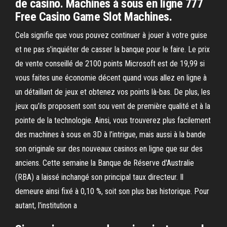
de casino. Machines à sous en ligne 777
Free Casino Game Slot Machines.
Cela signifie que vous pouvez continuer à jouer à votre guise
et ne pas s'inquiéter de casser la banque pour le faire. Le prix
de vente conseillé de 2100 points Microsoft est de 19,99 si
vous faites une économie décent quand vous allez en ligne à
un détaillant de jeux et obtenez vos points là-bas. De plus, les
jeux qu’ils proposent sont sou vent de première qualité et à la
pointe de la technologie. Ainsi, vous trouverez plus facilement
des machines à sous en 3D à l’intrigue, mais aussi à la bande
son originale sur des nouveaux casinos en ligne que sur des
anciens. Cette semaine la Banque de Réserve d'Australie
(RBA) a laissé inchangé son principal taux directeur. Il
demeure ainsi fixé à 0,10 %, soit son plus bas historique. Pour
autant, l'institution a