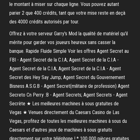
le montant à miser sur chaque ligne. Vous pouvez autant
parier 2 que 400 crédits, tant que votre mise reste en deçà
des 4000 crédits autorisés par tour.
Offrez à votre serveur Garry's Mod la qualité de matériel qu'il
mérite pour garder vos joueurs heureux sans casser la
banque. Rapide Fluide Simple Voir les offres Agent Secret au
FBI - Agent Secret de la C.I.A; Agent Secret de la C.I.A -
Agent Secret de la C.I.A; Agent Secret de la C.I.A - Agent
Secret des Hey Say Jump; Agent Secret du Gouvernement
Bisness A.S.G.B - Agent Secret(militaire de profession) Agent
Secreto Cn Perry :B - Agent Secrets; Agent Secrets - Agent
Secrète ★ Les meilleures machines à sous gratuites de
Vegas ★ Venues directement du Caesars Casino de Las
Vegas, profitez de toutes les meilleures machines à sous du
Caesars et d’autres jeux de machines à sous gratuits
directement sur votre téléphone ! * 100 000 pièces gratuites