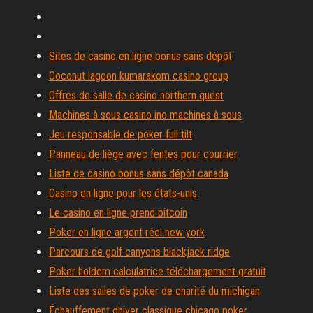
Sites de casino en ligne bonus sans dépôt
Coconut lagoon kumarakom casino group
Offres de salle de casino northern quest
Machines à sous casino ino machines à sous
Jeu responsable de poker full tilt
Panneau de liège avec fentes pour courrier
Liste de casino bonus sans dépôt canada
Casino en ligne pour les états-unis
Le casino en ligne prend bitcoin
Poker en ligne argent réel new york
Parcours de golf canyons blackjack ridge
Poker holdem calculatrice téléchargement gratuit
Liste des salles de poker de charité du michigan
Échauffement dhiver classique chicago poker