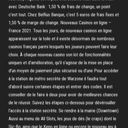
avec Deutsche Bank : 1,50 % de frais de change, un point
c’est tout. Chez Belfius Banque, c’est 5 euros de frais fixes et
1,50 % de marge de change. Nouveaux Casinos en ligne –
France 2021. Tous les jours, de nouveaux casinos en ligne
apparaissent sur la toile et il existe désormais de nombreux
casinos français parmi lesquels les joueurs peuvent faire leur
choix. À chaque nouveau casino son lot de fonctionnalités
uniques et d’amélioration, qu’il s’agisse de la mise en place
d’un moyen de paiement plus sécurisé ou d’une Pour accéder
à la station de métro secrète de Warzone il faudra tout
d'abord suivre certaines étapes et entrer des codes. Il est
conseiller de le faire à deux pour avoir de meilleures chances
de le réussir. Suivez les étapes ci-dessous pour dévérouiller
l'accès à la station secrète. Se rendre à la mairie (Downtown)
Aussi au menu de All Slots, les jeux de dés (le craps) dont le
Sic-Bo; ainsi que le Keno en ligne ou encore le nouveau jeu à