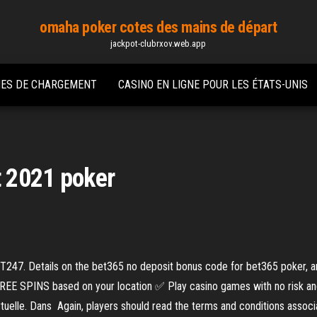
omaha poker cotes des mains de départ
jackpot-clubrxov.web.app
MES DE CHARGEMENT
CASINO EN LIGNE POUR LES ÉTATS-UNIS
 2021 poker
ET247. Details on the bet365 no deposit bonus code for bet365 poker
 SPINS based on your location ✅ Play casino games with no risk and
irtuelle. Dans Again, players should read the terms and conditions assoc