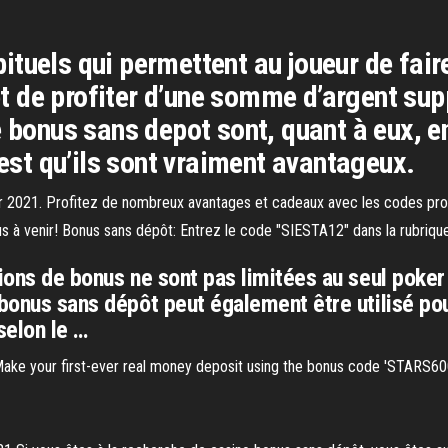
tuels qui permettent au joueur de faire
 et de profiter d’une somme d’argent su
e bonus sans depot sont, quant à eux, e
’est qu’ils sont vraiment avantageux.
 2021. Profitez de nombreux avantages et cadeaux avec les codes pro
s à venir! Bonus sans dépôt: Entrez le code "SIESTA12" dans la rubriq
ions de bonus ne sont pas limitées au seul poker 
 bonus sans dépôt peut également être utilisé po
selon le …
ake your first-ever real money deposit using the bonus code 'STARS600