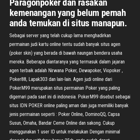
Paragonpoker dan rasakan
kemenangan yang belum pernah
anda temukan di situs manapun.
Sebagai server yang telah cukup lama menghadirkan
permainan judi kartu online tentu sudah banyak situs agen
(poker skin) yang berada di bawah naungan bendera usaha
mereka. Beberapa diantaranya yang termasuk dalam jajaran
agen terbaik adalah Nirwana Poker, Dewapoker, Viopoker ,
Poker88, Lapak303 dan lain-lain. Agen judi online dari
PokerM99 merupakan situs permainan Poker yang paling
digemari pada saat ini di indonesia. PokerM99 disebut sebagai
situs IDN POKER online paling aman dan juga memiliki banyak
jenis permainan seperti : Poker Online, DominoQQ, Capsa
Susun, Omaha, Bandar Ceme Online dan sakong. Cukup
menggunakan 1 user ID untuk melakukan Dengan minimal