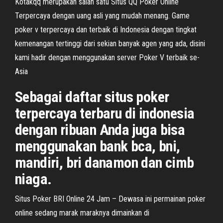
Kotakqq merupakan salah satu Situs QQ Poker Online
Terpercaya dengan uang asli yang mudah menang. Game
poker v terpercaya dan terbaik di Indonesia dengan tingkat
kemenangan tertinggi dari sekian banyak agen yang ada, disini
kami hadir dengan menggunakan server Poker V terbaik se-
Asia
Sebagai daftar situs poker
terpercaya terbaru di indonesia
dengan ribuan Anda juga bisa
menggunakan bank bca, bni,
mandiri, bri danamon dan cimb
niaga.
Situs Poker BRI Online 24 Jam – Dewasa ini permainan poker
online sedang marak maraknya dimainkan di