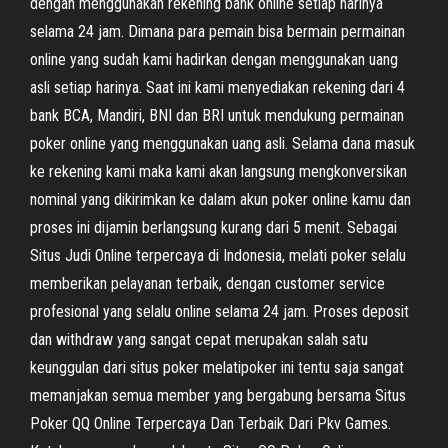
dengan menggunakan rekening bank online setiap harinya
selama 24 jam. Dimana para pemain bisa bermain permainan
online yang sudah kami hadirkan dengan menggunakan uang
asli setiap harinya. Saat ini kami menyediakan rekening dari 4
bank BCA, Mandiri, BNI dan BRI untuk mendukung permainan
poker online yang menggunakan uang asli. Selama dana masuk
ke rekening kami maka kami akan langsung mengkonversikan
nominal yang dikirimkan ke dalam akun poker online kamu dan
proses ini dijamin berlangsung kurang dari 5 menit. Sebagai
Situs Judi Online terpercaya di Indonesia, melati poker selalu
memberikan pelayanan terbaik, dengan customer service
profesional yang selalu online selama 24 jam. Proses deposit
dan withdraw yang sangat cepat merupakan salah satu
keunggulan dari situs poker melatipoker ini tentu saja sangat
memanjakan semua member yang bergabung bersama Situs
Poker QQ Online Terpercaya Dan Terbaik Dari Pkv Games.