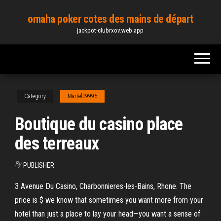
Skip
omaha poker cotes des mains de départ
to
jackpot-clubrxov.web.app
the
content
Category
Martel39995
Boutique du casino place
des terreaux
By
PUBLISHER
3 Avenue Du Casino, Charbonnieres-les-Bains, Rhone. The
price is $ we know that sometimes you want more from your
hotel than just a place to lay your head—you want a sense of