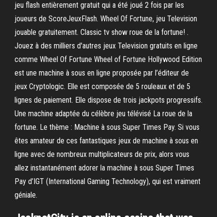
jeu flash entièrement gratuit qui a été joué 2 fois par les
joueurs de ScoreJeuxFlash. Wheel Of Fortune, jeu Television
jouable gratuitement. Classic tv show roue de la fortune! .
Jouez à des milliers d'autres jeux Television gratuits en ligne
comme Wheel Of Fortune Wheel of Fortune Hollywood Edition
est une machine à sous en ligne proposée par l’éditeur de
jeux Cryptologic. Elle est composée de 5 rouleaux et de 5
lignes de paiement. Elle dispose de trois jackpots progressifs.
Une machine adaptée du célèbre jeu télévisé La roue de la
fortune. Le thème : Machine à sous Super Times Pay. Si vous
êtes amateur de ces fantastiques jeux de machine à sous en
ligne avec de nombreux multiplicateurs de prix, alors vous
allez instantanément adorer la machine à sous Super Times
Pay d’IGT (International Gaming Technology), qui est vraiment
géniale.