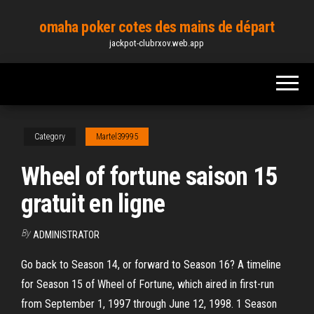
Skip
omaha poker cotes des mains de départ
to
jackpot-clubrxov.web.app
the
content
Category
Martel39995
Wheel of fortune saison 15
gratuit en ligne
By
ADMINISTRATOR
Go back to Season 14, or forward to Season 16? A timeline
for Season 15 of Wheel of Fortune, which aired in first-run
from September 1, 1997 through June 12, 1998. 1 Season