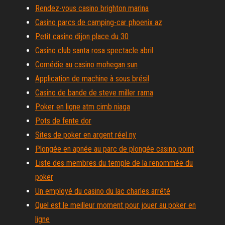
Rendez-vous casino brighton marina
Casino parcs de camping-car phoenix az
Petit casino dijon place du 30
Casino club santa rosa spectacle abril
Comédie au casino mohegan sun
Application de machine à sous brésil
Casino de bande de steve miller rama
Poker en ligne atm cimb niaga
Pots de fente dor
Sites de poker en argent réel ny
Plongée en apnée au parc de plongée casino point
Liste des membres du temple de la renommée du
poker
Un employé du casino du lac charles arrêté
Quel est le meilleur moment pour jouer au poker en
ligne