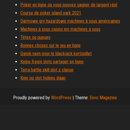
Poker en ligne où vous pouvez gagner de largent réel
Course de poker island park 2021
Darmowe gry hazardowe machines à sous américaines
Machines à sous casino ino machines à sous
Têtes ou queues
Bonnes choses sur le jeu en ligne
Dansk navn pour le blackjack kortspillet
Keine freien slots partager en ligne
Terra battle skill slot z classe
Knie op slot tijdens slaap
Proudly powered by
WordPress
|
Theme:
Envo Magazine